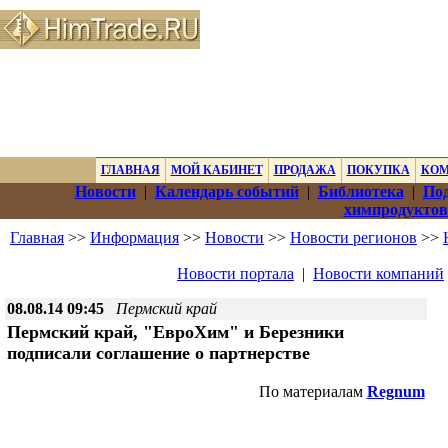
ГЛАВНАЯ
МОЙ КАБИНЕТ
ПРОДАЖА
ПОКУПКА
КО
Новости
|
Календарь событий
|
Библиотека
|
Под
химпродуктов
Главная
>>
Информация
>>
Новости
>>
Новости регионов
>>
Новости портала
|
Новости компаний
08.08.14 09:45
Пермский край
Пермский край, "ЕвроХим" и Березники
подписали соглашение о партнерстве
По материалам
Regnum