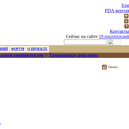
Eng
PDA-версия
Контакты
Сейчас на сайте
19 посетителей
ЕНИЙ
ФОРУМ
О ПРОЕКТЕ
алоги химпродуктов
|
Таможенные пошлины
ь