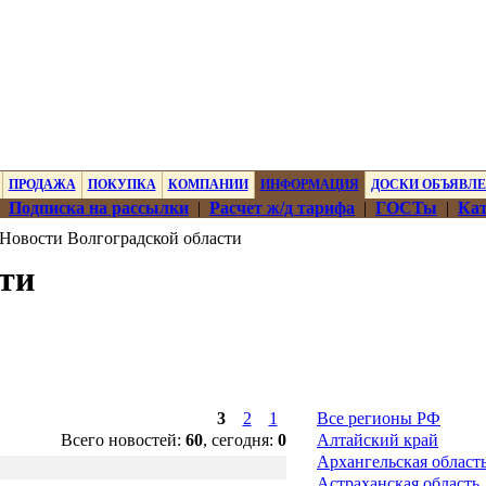
ПРОДАЖА
ПОКУПКА
КОМПАНИИ
ИНФОРМАЦИЯ
ДОСКИ ОБЪЯВЛ
|
Подписка на рассылки
|
Расчет ж/д тарифа
|
ГОСТы
|
Кат
Новости Волгоградской области
ти
3
2
1
Все регионы РФ
Всего новостей:
60
, сегодня:
0
Алтайский край
Архангельская област
Астраханская область