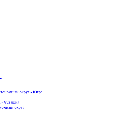
а
тономный округ - Югра
 - Чувашия
номный округ