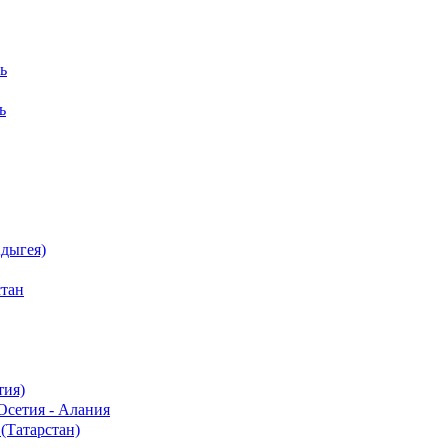
ь
ь
дыгея)
стан
тия)
Осетия - Алания
(Татарстан)