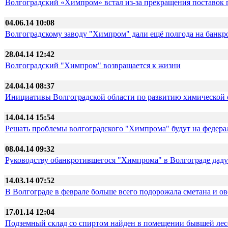
Волгоградский «Химпром» встал из-за прекращения поставок г
04.06.14 10:08
Волгоградскому заводу "Химпром" дали ещё полгода на банкр
28.04.14 12:42
Волгоградский "Химпром" возвращается к жизни
24.04.14 08:37
Инициативы Волгоградской области по развитию химической 
14.04.14 15:54
Решать проблемы волгоградского "Химпрома" будут на федера
08.04.14 09:32
Руководству обанкротившегося "Химпрома" в Волгограде даду
14.03.14 07:52
В Волгограде в феврале больше всего подорожала сметана и о
17.01.14 12:04
Подземный склад со спиртом найден в помещении бывшей лес