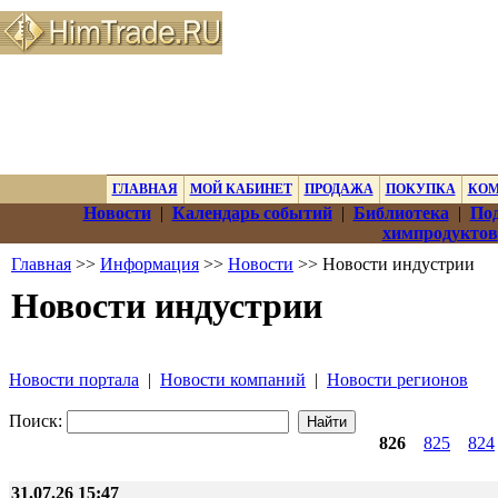
ГЛАВНАЯ
МОЙ КАБИНЕТ
ПРОДАЖА
ПОКУПКА
КО
Новости
|
Календарь событий
|
Библиотека
|
Под
химпродуктов
Главная
>>
Информация
>>
Новости
>> Новости индустрии
Новости индустрии
Новости портала
|
Новости компаний
|
Новости регионов
Поиск:
826
825
824
31.07.26 15:47