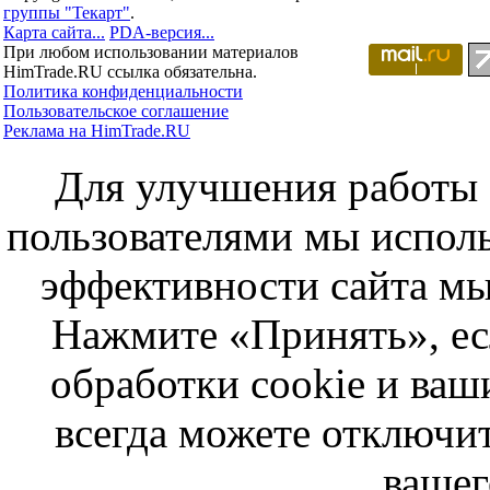
группы "Текарт"
.
Карта сайта...
PDA-версия...
При любом использовании материалов
HimTrade.RU ссылка обязательна.
Политика конфиденциальности
Пользовательское соглашение
Реклама на HimTrade.RU
Для улучшения работы с
пользователями мы исполь
эффективности сайта мы
Нажмите «Принять», ес
обработки cookie и ва
всегда можете отключит
вашег