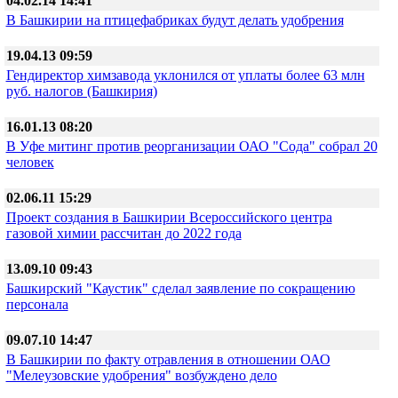
04.02.14 14:41
В Башкирии на птицефабриках будут делать удобрения
19.04.13 09:59
Гендиректор химзавода уклонился от уплаты более 63 млн
руб. налогов (Башкирия)
16.01.13 08:20
В Уфе митинг против реорганизации ОАО "Сода" собрал 20
человек
02.06.11 15:29
Проект создания в Башкирии Всероссийского центра
газовой химии рассчитан до 2022 года
13.09.10 09:43
Башкирский "Каустик" сделал заявление по сокращению
персонала
09.07.10 14:47
В Башкирии по факту отравления в отношении ОАО
"Мелеузовские удобрения" возбуждено дело