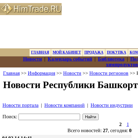
ГЛАВНАЯ
МОЙ КАБИНЕТ
ПРОДАЖА
ПОКУПКА
КО
Новости
|
Календарь событий
|
Библиотека
|
Под
химпродуктов
Главная
>>
Информация
>>
Новости
>>
Новости регионов
>> 
Новости Республики Башкорт
Новости портала
|
Новости компаний
|
Новости индустрии
Поиск:
2
1
Всего новостей:
27
, сегодня:
0