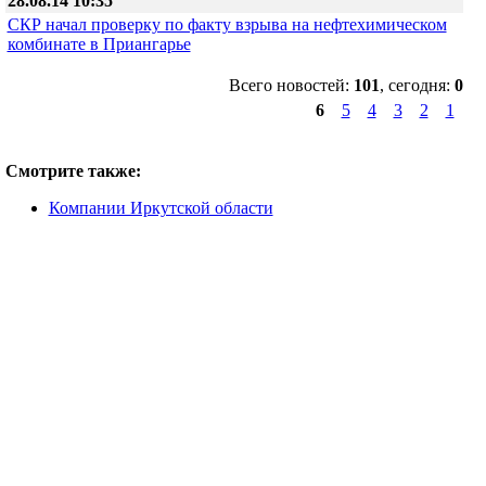
28.08.14 10:35
СКР начал проверку по факту взрыва на нефтехимическом
комбинате в Приангарье
Всего новостей:
101
, сегодня:
0
6
5
4
3
2
1
Смотрите также:
Компании Иркутской области