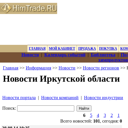
ГЛАВНАЯ
МОЙ КАБИНЕТ
ПРОДАЖА
ПОКУПКА
КО
Новости
|
Календарь событий
|
Библиотека
|
Под
химпродуктов
Главная
>>
Информация
>>
Новости
>>
Новости регионов
>> 
Новости Иркутской области
Новости портала
|
Новости компаний
|
Новости индустрии
Поиск:
6
5
4
3
2
1
Всего новостей:
101
, сегодня:
0