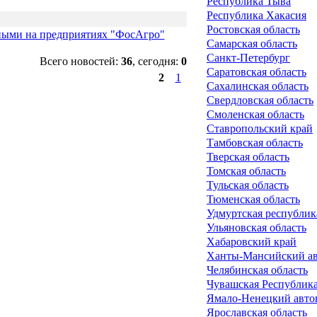
Республика Тыва
Республика Хакасия
Ростовская область
ными на предприятиях "ФосАгро"
Самарская область
Санкт-Петербург
Всего новостей:
36
, сегодня:
0
Саратовская область
2
1
Сахалинская область
Свердловская область
Смоленская область
Ставропольский край
Тамбовская область
Тверская область
Томская область
Тульская область
Тюменская область
Удмуртская республик
Ульяновская область
Хабаровский край
Ханты-Мансийский ав
Челябинская область
Чувашская Республика
Ямало-Ненецкий авто
Ярославская область