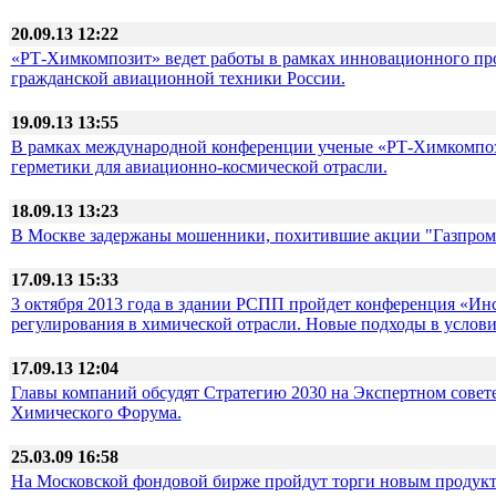
20.09.13 12:22
«РТ-Химкомпозит» ведет работы в рамках инновационного про
гражданской авиационной техники России.
19.09.13 13:55
В рамках международной конференции ученые «РТ-Химкомпоз
герметики для авиационно-космической отрасли.
18.09.13 13:23
В Москве задержаны мошенники, похитившие акции "Газпрома
17.09.13 15:33
3 октября 2013 года в здании РСПП пройдет конференция «Ин
регулирования в химической отрасли. Новые подходы в услови
17.09.13 12:04
Главы компаний обсудят Стратегию 2030 на Экспертном совет
Химического Форума.
25.03.09 16:58
На Московской фондовой бирже пройдут торги новым продук