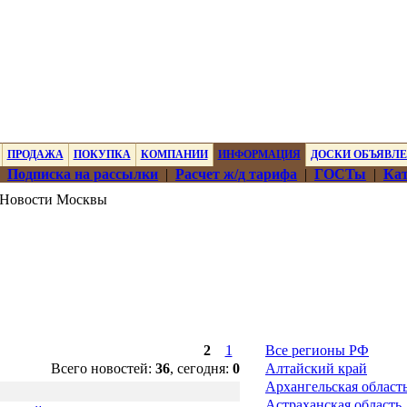
ПРОДАЖА
ПОКУПКА
КОМПАНИИ
ИНФОРМАЦИЯ
ДОСКИ ОБЪЯВЛ
|
Подписка на рассылки
|
Расчет ж/д тарифа
|
ГОСТы
|
Кат
Новости Москвы
2
1
Все регионы РФ
Всего новостей:
36
, сегодня:
0
Алтайский край
Архангельская област
Астраханская область