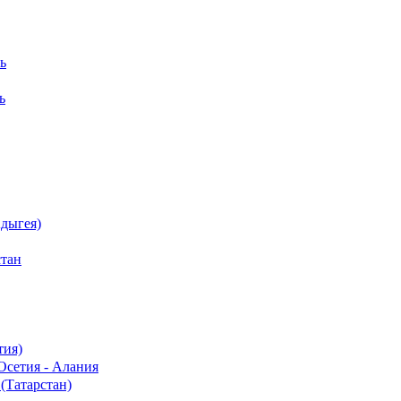
ь
ь
дыгея)
стан
тия)
Осетия - Алания
(Татарстан)