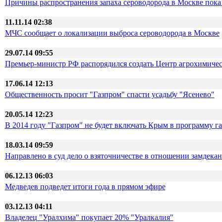
Причины распространения запаха сероводорода в Москве пока
11.11.14 02:38
МЧС сообщает о локализации выброса сероводорода в Москве
29.07.14 09:55
Премьер-министр РФ распорядился создать Центр агрохимич
17.06.14 12:13
Общественность просит "Газпром" спасти усадьбу "Ясенево"
20.05.14 12:23
В 2014 году "Газпром" не будет включать Крым в программу г
18.03.14 09:59
Направлено в суд дело о взяточничестве в отношении замдекан
06.12.13 06:03
Медведев подведет итоги года в прямом эфире
03.12.13 04:11
Владелец "Уралхима" покупает 20% "Уралкалия"