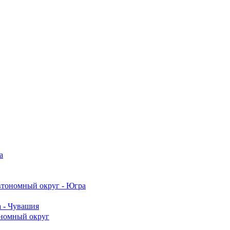
а
тономный округ - Югра
 - Чувашия
номный округ