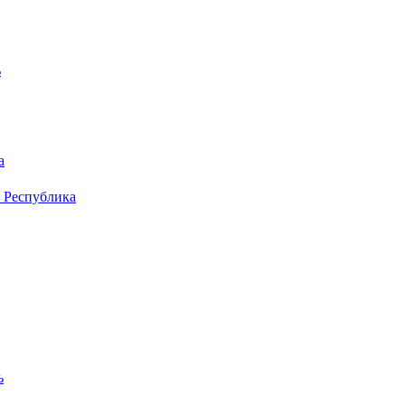
ь
а
 Республика
ь