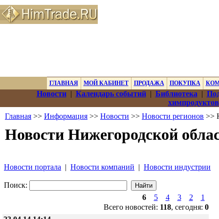
ГЛАВНАЯ
МОЙ КАБИНЕТ
ПРОДАЖА
ПОКУПКА
КО
Новости
|
Календарь событий
|
Библиотека
|
Под
химпродуктов
Главная
>>
Информация
>>
Новости
>>
Новости регионов
>> 
Новости Нижегородской обла
Новости портала
|
Новости компаний
|
Новости индустрии
Поиск:
6
5
4
3
2
1
Всего новостей:
118
, сегодня:
0