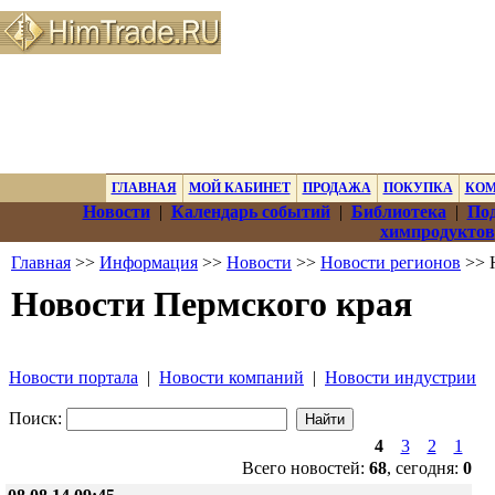
ГЛАВНАЯ
МОЙ КАБИНЕТ
ПРОДАЖА
ПОКУПКА
КО
Новости
|
Календарь событий
|
Библиотека
|
Под
химпродуктов
Главная
>>
Информация
>>
Новости
>>
Новости регионов
>> 
Новости Пермского края
Новости портала
|
Новости компаний
|
Новости индустрии
Поиск:
4
3
2
1
Всего новостей:
68
, сегодня:
0