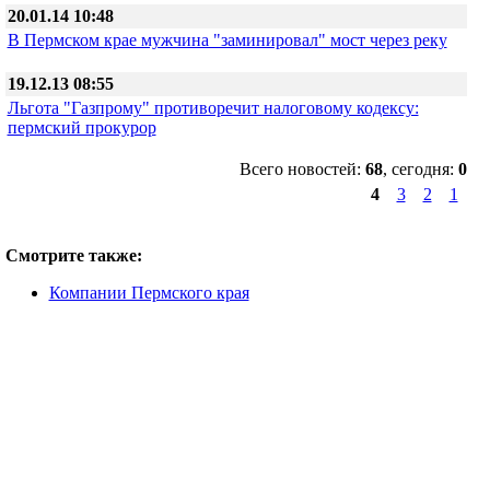
20.01.14 10:48
В Пермском крае мужчина "заминировал" мост через реку
19.12.13 08:55
Льгота "Газпрому" противоречит налоговому кодексу:
пермский прокурор
Всего новостей:
68
, сегодня:
0
4
3
2
1
Смотрите также:
Компании Пермского края