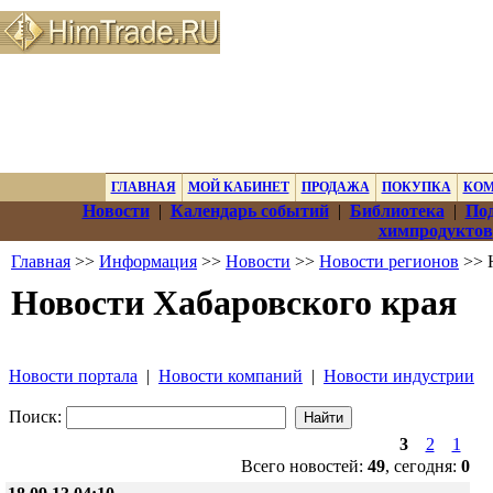
ГЛАВНАЯ
МОЙ КАБИНЕТ
ПРОДАЖА
ПОКУПКА
КО
Новости
|
Календарь событий
|
Библиотека
|
Под
химпродуктов
Главная
>>
Информация
>>
Новости
>>
Новости регионов
>> 
Новости Хабаровского края
Новости портала
|
Новости компаний
|
Новости индустрии
Поиск:
3
2
1
Всего новостей:
49
, сегодня:
0