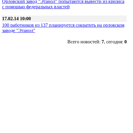
Орловский завод "Этанол" попытаются вывести из кризиса
с помощью федеральных властей
17.02.14 10:00
100 работников из 137 планируется сократить на орловском
заводе "Этанол"
Всего новостей:
7
, сегодня:
0