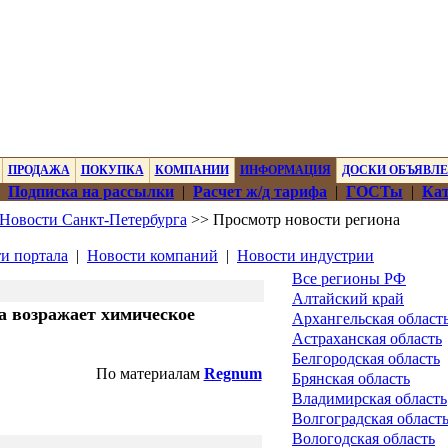
ПРОДАЖА
ПОКУПКА
КОМПАНИИ
ИНФОРМАЦИЯ
ДОСКИ ОБЪЯВЛ
|
Подписка на рассылки
|
Расчет ж/д тарифа
|
ГОСТы
|
Кат
Новости Санкт-Петербурга
>> Просмотр новости региона
и портала
|
Новости компаний
|
Новости индустрии
Все регионы РФ
Алтайский край
га возражает химическое
Архангельская област
Астраханская область
Белгородская область
По материалам
Regnum
Брянская область
Владимирская область
Волгоградская област
Вологодская область