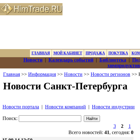
ГЛАВНАЯ
МОЙ КАБИНЕТ
ПРОДАЖА
ПОКУПКА
КО
Новости
|
Календарь событий
|
Библиотека
|
Под
химпродуктов
Главная
>>
Информация
>>
Новости
>>
Новости регионов
>> 
Новости Санкт-Петербурга
Новости портала
|
Новости компаний
|
Новости индустрии
Поиск:
3
2
1
Всего новостей:
41
, сегодня:
0