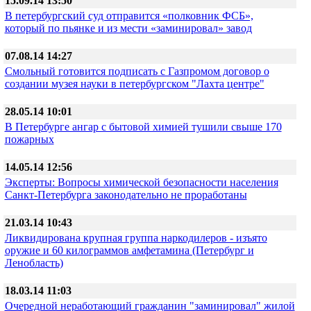
15.09.14 13:50
В петербургский суд отправится «полковник ФСБ»,
который по пьянке и из мести «заминировал» завод
07.08.14 14:27
Смольный готовится подписать с Газпромом договор о
создании музея науки в петербургском "Лахта центре"
28.05.14 10:01
В Петербурге ангар с бытовой химией тушили свыше 170
пожарных
14.05.14 12:56
Эксперты: Вопросы химической безопасности населения
Санкт-Петербурга законодательно не проработаны
21.03.14 10:43
Ликвидирована крупная группа наркодилеров - изъято
оружие и 60 килограммов амфетамина (Петербург и
Ленобласть)
18.03.14 11:03
Очередной неработающий гражданин "заминировал" жилой