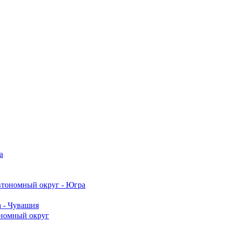
а
тономный округ - Югра
 - Чувашия
номный округ