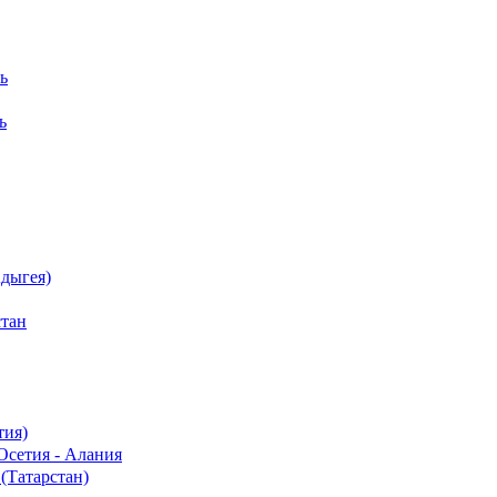
ь
ь
дыгея)
стан
тия)
Осетия - Алания
(Татарстан)