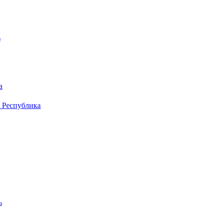
ь
а
 Республика
ь