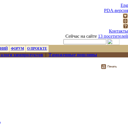
Eng
PDA-версия
Контакты
Сейчас на сайте
13 посетителей
ЕНИЙ
ФОРУМ
О ПРОЕКТЕ
алоги химпродуктов
|
Таможенные пошлины
ь