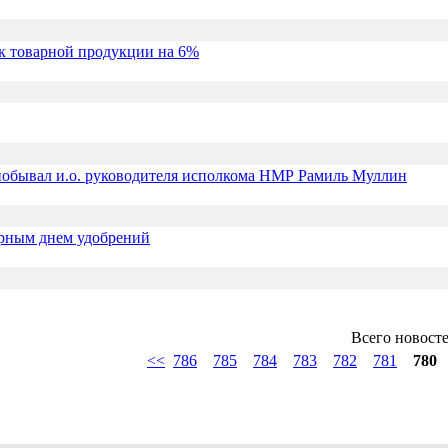
ск товарной продукции на 6%
обывал и.о. руководителя исполкома НМР Рамиль Муллин
ирным днем удобрений
Всего новост
<<
786
785
784
783
782
781
780