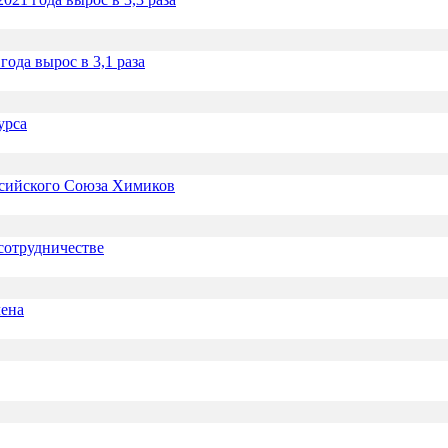
ода вырос в 3,1 раза
урса
ссийского Союза Химиков
сотрудничестве
лена