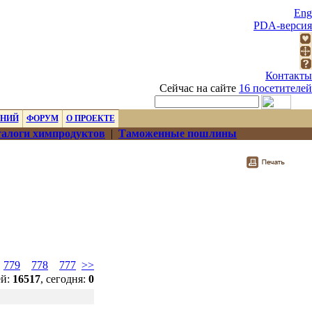
Eng
PDA-версия
Контакты
Сейчас на сайте
16 посетителей
ЕНИЙ
ФОРУМ
О ПРОЕКТЕ
алоги химпродуктов
|
Таможенные пошлины
779
778
777
>>
ей:
16517
, сегодня:
0