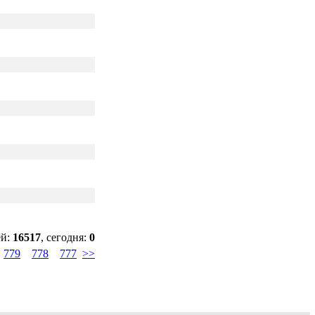
ей:
16517
, сегодня:
0
779
778
777
>>