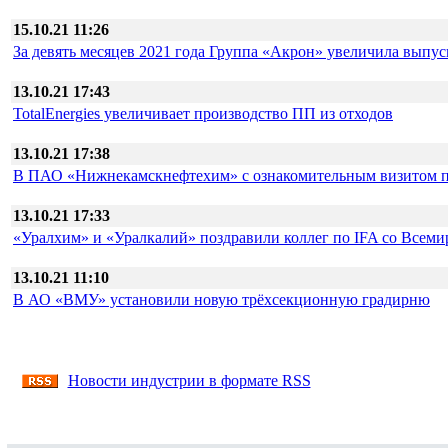
15.10.21 11:26
За девять месяцев 2021 года Группа «Акрон» увеличила выпу
13.10.21 17:43
TotalEnergies увеличивает производство ПП из отходов
13.10.21 17:38
В ПАО «Нижнекамскнефтехим» с ознакомительным визитом п
13.10.21 17:33
«Уралхим» и «Уралкалий» поздравили коллег по IFA со Всем
13.10.21 11:10
В АО «ВМУ» установили новую трёхсекционную градирню
Новости индустрии в формате RSS