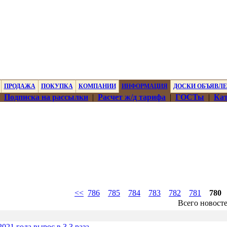
ПРОДАЖА
ПОКУПКА
КОМПАНИИ
ИНФОРМАЦИЯ
ДОСКИ ОБЪЯВЛ
|
Подписка на рассылки
|
Расчет ж/д тарифа
|
ГОСТы
|
Кат
<<
786
785
784
783
782
781
780
Всего новост
21 года вырос в 3,3 раза