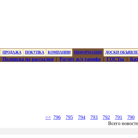
ПРОДАЖА
ПОКУПКА
КОМПАНИИ
ИНФОРМАЦИЯ
ДОСКИ ОБЪЯВЛ
|
Подписка на рассылки
|
Расчет ж/д тарифа
|
ГОСТы
|
Кат
<<
796
795
794
793
792
791
790
Всего новост