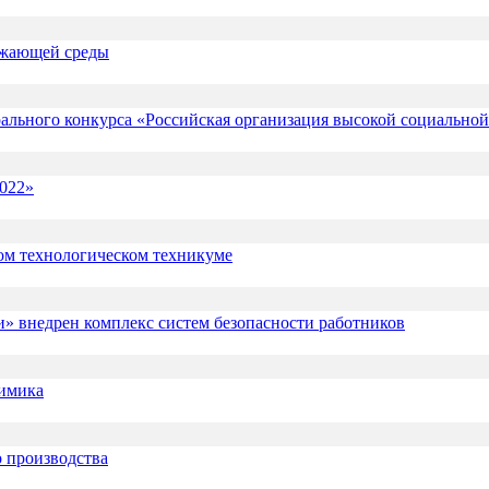
ружающей среды
рального конкурса «Российская организация высокой социально
022»
ом технологическом техникуме
 внедрен комплекс систем безопасности работников
химика
о производства