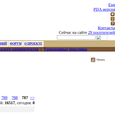
Eng
PDA-версия
Контакты
Сейчас на сайте
29 посетителей
ЕНИЙ
ФОРУМ
О ПРОЕКТЕ
алоги химпродуктов
|
Таможенные пошлины
789
788
787
>>
ей:
16517
, сегодня:
0