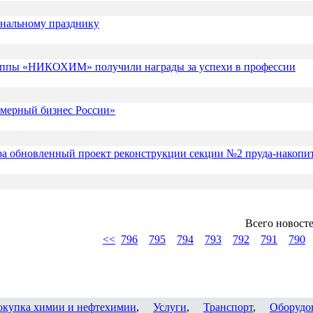
нальному празднику
руппы «НИКОХИМ» получили награды за успехи в профессии
ерный бизнес России»
 обновленный проект реконструкции секции №2 пруда-накопи
Всего новост
<<
796
795
794
793
792
791
790
окупка химии и нефтехимии
,
Услуги
,
Транспорт
,
Оборудо