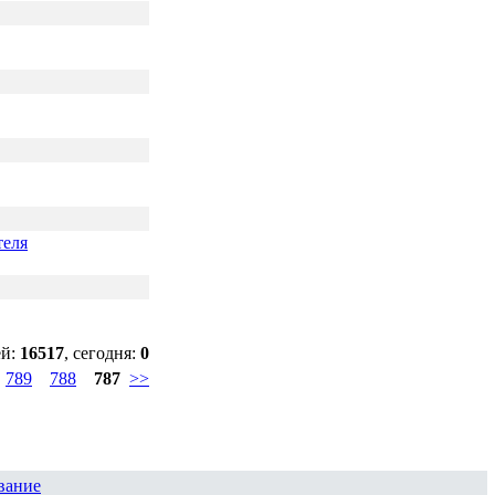
теля
ей:
16517
, сегодня:
0
789
788
787
>>
вание