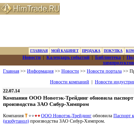
ГЛАВНАЯ
МОЙ КАБИНЕТ
ПРОДАЖА
ПОКУПКА
КО
Новости
|
Календарь событий
|
Библиотека
|
Под
химпродуктов
Главная
>>
Информация
>>
Новости
>>
Новости портала
>> Пр
Новости компаний
|
Новости индустри
22.07.14
Компания
ООО Новотэк-Трейдинг
обновила паспорт 
производства ЗАО Сибур-Химпром
Компания
ООО Новотэк-Трейдинг
обновила
Паспорт к
(изобутанол)
производства ЗАО Сибур-Химпром.