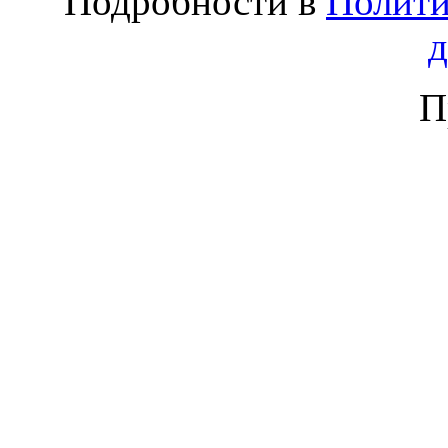
Подробности в
Полити
П