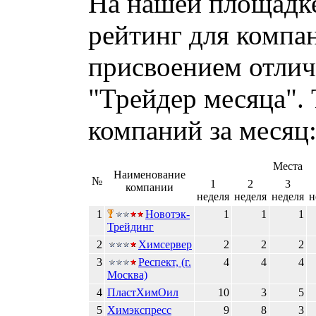
На нашей площадке
рейтинг для компа
присвоением отлич
"Трейдер месяца".
компаний за месяц
Места
Наименование
№
1
2
3
компании
неделя
неделя
неделя
н
1
Новотэк-
1
1
1
Трейдинг
2
Химсервер
2
2
2
3
Респект, (г.
4
4
4
Москва)
4
ПластХимОил
10
3
5
5
Химэкспресс
9
8
3