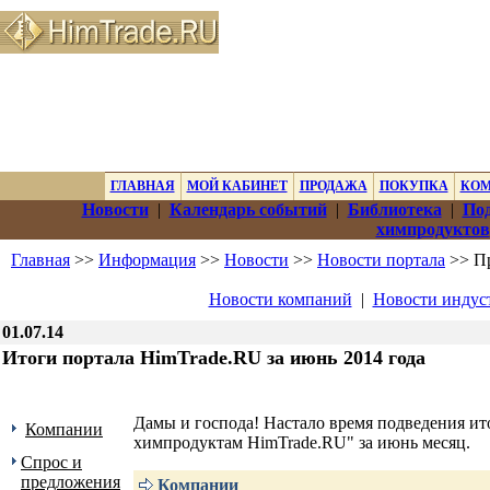
ГЛАВНАЯ
МОЙ КАБИНЕТ
ПРОДАЖА
ПОКУПКА
КО
Новости
|
Календарь событий
|
Библиотека
|
Под
химпродуктов
Главная
>>
Информация
>>
Новости
>>
Новости портала
>> Пр
Новости компаний
|
Новости индус
01.07.14
Итоги портала HimTrade.RU за июнь 2014 года
Дамы и господа! Настало время подведения и
Компании
химпродуктам HimTrade.RU" за июнь месяц.
Спрос и
предложения
Компании