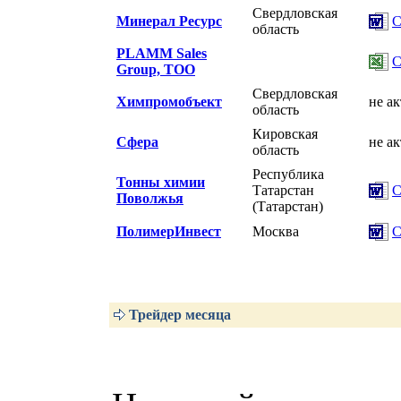
Свердловская
Минерал Ресурс
С
область
PLAMM Sales
С
Group, ТОО
Свердловская
Химпромобъект
не а
область
Кировская
Сфера
не а
область
Республика
Тонны химии
Татарстан
С
Поволжья
(Татарстан)
ПолимерИнвест
Москва
С
Трейдер месяца