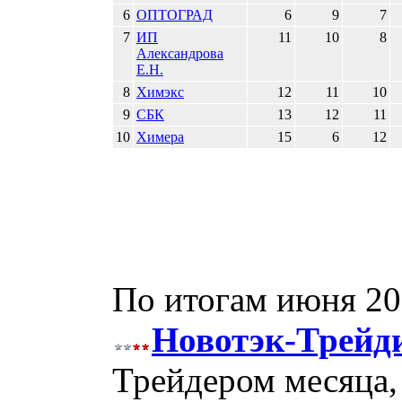
6
ОПТОГРАД
6
9
7
7
ИП
11
10
8
Александрова
Е.Н.
8
Химэкс
12
11
10
9
СБК
13
12
11
10
Химера
15
6
12
По итогам июня 20
Новотэк-Трейд
Трейдером месяца, 