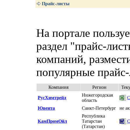
Прайс-листы
На портале пользу
раздел "прайс-лист
компаний, размест
популярные прайс-
Компания
Регион
Тек
Нижегородская
РусХимтрейд
С
область
Ювента
Санкт-Петербург
не а
Республика
КамПромОйл
Татарстан
С
(Татарстан)