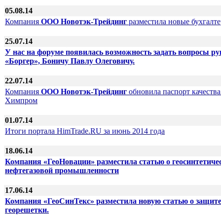
05.08.14
Компания
ООО Новотэк-Трейдинг
разместила новые бухгалте
25.07.14
У нас на форуме появилась возможность задать вопросы р
«Боргер», Боничу Павлу Олеговичу.
22.07.14
Компания
ООО Новотэк-Трейдинг
обновила паспорт качества
Химпром
01.07.14
Итоги портала HimTrade.RU за июнь 2014 года
18.06.14
Компания «ГеоНовации» разместила статью о геосинтетиче
нефтегазовой промышленности
17.06.14
Компания «ГеоСинТекс» разместила новую статью о защит
георешетки.