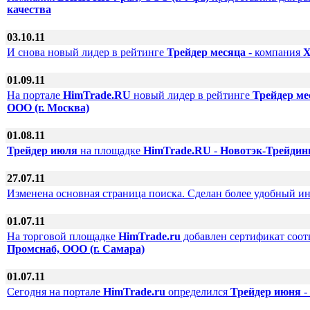
качества
03.10.11
И снова новый лидер в рейтинге
Трейдер месяца
- компания
Х
01.09.11
На портале
HimTrade.RU
новый лидер в рейтинге
Трейдер ме
ООО (г. Москва)
01.08.11
Трейдер июля
на площадке
HimTrade.RU
-
Новотэк-Трейдин
27.07.11
Изменена основная страница поиска. Сделан более удобный ин
01.07.11
На торговой площадке
HimTrade.ru
добавлен сертификат соот
Промснаб, ООО (г. Самара)
01.07.11
Сегодня на портале
HimTrade.ru
определился
Трейдер июня
-