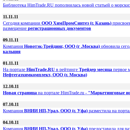
Библиотека HimTrade.RU пополнилась новой статьей о морски
11.11.11
Сегодня компании
ООО ХимПромСинтез (г. Казань)
присвоен
размещение
регистрационных документов
09.11.11
Компания
Новотэк-Трейдинг, ООО (г .Москва)
обновила сег
кальция
01.11.11
На портале
HimTrade.RU
в рейтинге
Трейдер месяца
первое м
Нефтегазхимкомплект, ООО (г. Москва)
12.10.11
Новая страница
на портале HimTrade.ru -
"Маркетинговые ис
07.10.11
Компания
ВНИИ НП-Урал, ООО (г. Уфа)
разместила на порта
04.10.11
Компания
ВНИИ НП-Урал, ООО (г. Уфа)
предоставила для ра