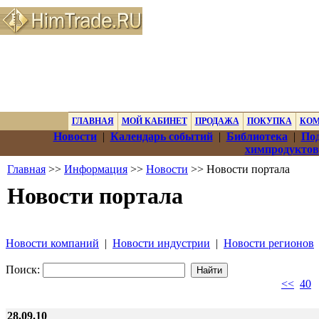
ГЛАВНАЯ
МОЙ КАБИНЕТ
ПРОДАЖА
ПОКУПКА
КО
Новости
|
Календарь событий
|
Библиотека
|
Под
химпродуктов
Главная
>>
Информация
>>
Новости
>> Новости портала
Новости портала
Новости компаний
|
Новости индустрии
|
Новости регионов
Поиск:
<<
40
28.09.10