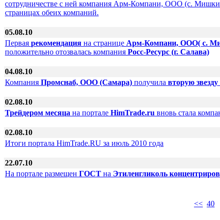
сотрудничестве с ней компания Арм-Компани, ООО (с. Мишкин
страницах обеих компаний.
05.08.10
Первая
рекомендация
на странице
Арм-Компани, ООО( с. М
положительно отозвалась компания
Росс-Ресурс (г. Салава)
04.08.10
Компания
Промснаб, ООО (Самара)
получила
вторую звезду
02.08.10
Трейдером месяца
на портале
HimTrade.ru
вновь стала комп
02.08.10
Итоги портала HimTrade.RU за июль 2010 года
22.07.10
На портале размещен
ГОСТ
на
Этиленгликоль концентриров
<<
40