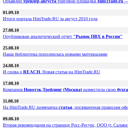
Объявлен
трейдер августа
торговой площадки
HimTrade.ru
—
01.09.10
Итоги портала HimTrade.RU за август 2010 года
27.08.10
Опубликован аналитический отчет
"Рынок ПВХ в России"
25.08.10
Наша библиотека пополнилась новыми материалами
24.08.10
И снова о
REACH
. Новая статья на HimTrade.RU
17.08.10
Компания
Новотэк-Трейдинг (Москва)
разместила свою
бухг
11.08.10
На HimTrade.RU размещена
статья
, посвященная правилам оф
09.08.10
Вторая рекомендация на странице Росс-Ресурс, ООО (г. Салават