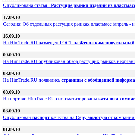
Опубликована статья
"Растущие рынки изделий из пластмас
17.09.10
Сегодня: Об отдельных растущих рынках пластмасс (апрель - и
16.09.10
На HimTrade.RU размещен ГОСТ на
Фенол каменноугольный
09.09.10
На HimTrade.RU опубликован обзор растущих рынков неорган
08.09.10
На HimTrade.RU появились
страницы с обобщенной информ
08.09.10
На портале HimTrade.RU систематизированы
каталоги химич
03.09.10
Опубликован
паспорт
качества на
Серу молотую
от компани
01.09.10