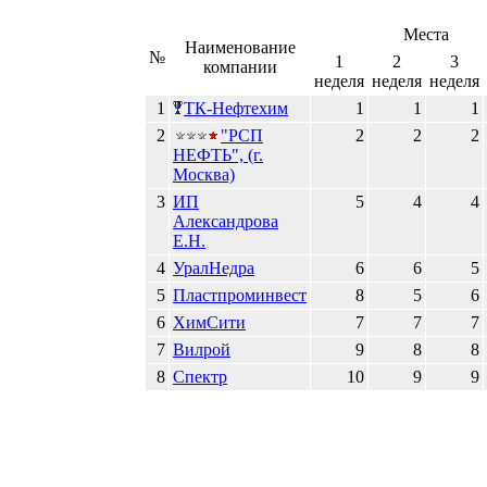
Места
Наименование
№
1
2
3
компании
неделя
неделя
неделя
1
ТК-Нефтехим
1
1
1
2
"РСП
2
2
2
НЕФТЬ", (г.
Москва)
3
ИП
5
4
4
Александрова
Е.Н.
4
УралНедра
6
6
5
5
Пластпроминвест
8
5
6
6
ХимСити
7
7
7
7
Вилрой
9
8
8
8
Спектр
10
9
9