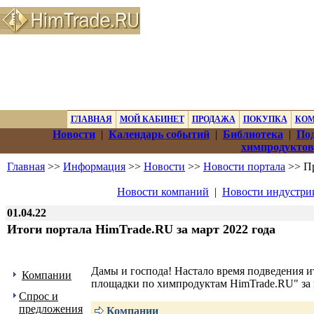
ГЛАВНАЯ
МОЙ КАБИНЕТ
ПРОДАЖА
ПОКУПКА
КО
Новости
|
Календарь событий
|
Библиотека
|
Под
химпродуктов
Главная
>>
Информация
>>
Новости
>>
Новости портала
>> Пр
Новости компаний
|
Новости индустри
01.04.22
Итоги портала HimTrade.RU за март 2022 года
Дамы и господа! Настало время подведения 
Компании
площадки по химпродуктам HimTrade.RU" за 
Спрос и
предложения
Компании