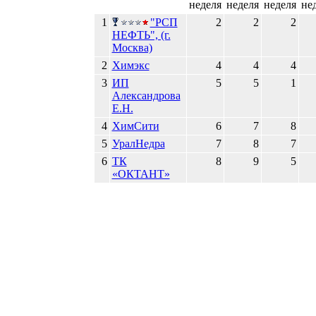
неделя
неделя
неделя
не
1
"РСП
2
2
2
НЕФТЬ", (г.
Москва)
2
Химэкс
4
4
4
3
ИП
5
5
1
Александрова
Е.Н.
4
ХимСити
6
7
8
5
УралНедра
7
8
7
6
ТК
8
9
5
«ОКТАНТ»