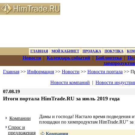
ГЛАВНАЯ
МОЙ КАБИНЕТ
ПРОДАЖА
ПОКУПКА
КО
Новости
|
Календарь событий
|
Библиотека
|
Под
химпродуктов
Главная
>>
Информация
>>
Новости
>>
Новости портала
>> Пр
Новости компаний
|
Новости индустри
07.08.19
Итоги портала HimTrade.RU за июль 2019 года
Дамы и господа! Настало время подведения и
Компании
площадки по химпродуктам HimTrade.RU" за 
Спрос и
предложения
Компании