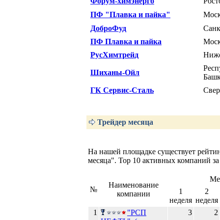
Форум-химэнерго
Рост
ПФ "Плавка и пайка"
Мос
ДоброФуд
Санк
ПФ Плавка и пайка
Мос
РусХимтрейд
Ниже
Респ
Шиханы-Ойл
Башк
ГК Сервис-Сталь
Свер
Трейдер месяца
На нашей площадке существует рейтин
месяца". Тор 10 активных компаний за
Ме
Наименование
№
1
2
компании
неделя
неделя
1
"РСП
3
2