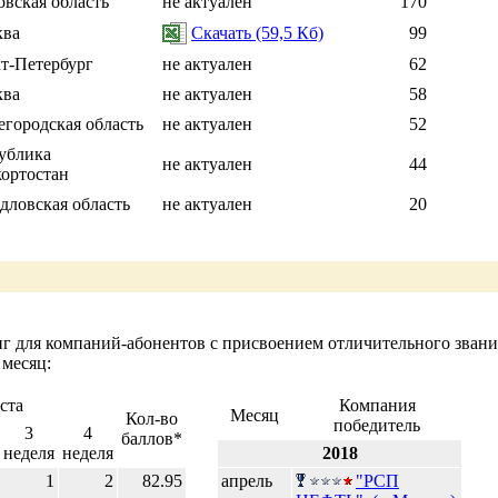
овская область
не актуален
170
ква
Скачать (59,5 Кб)
99
т-Петербург
не актуален
62
ква
не актуален
58
городская область
не актуален
52
ублика
не актуален
44
ортостан
дловская область
не актуален
20
г для компаний-абонентов с присвоением отличительного звани
 месяц:
ста
Компания
Месяц
Кол-во
победитель
3
4
баллов*
неделя
неделя
2018
1
2
82.95
апрель
"РСП