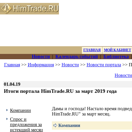
ГЛАВНАЯ
МОЙ КАБИНЕТ
Новости
|
Календарь событий
|
Библиотека
Главная
>>
Информация
>>
Новости
>>
Новости портала
>> П
Новости
01.04.19
Итоги портала HimTrade.RU за март 2019 года
Дамы и господа! Настало время подве
Компании
HimTrade.RU" за март месяц.
Спрос и
предложения за
Компании
истекший месяц