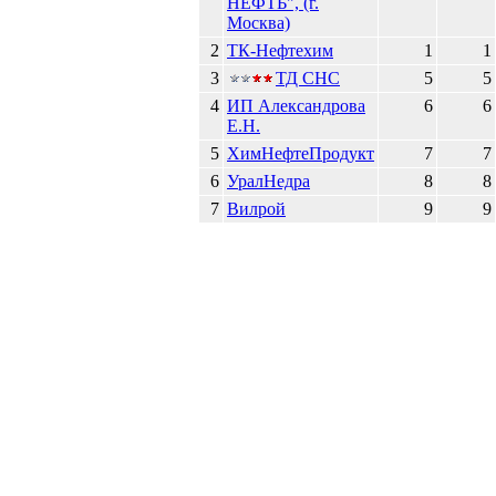
НЕФТЬ", (г.
Москва)
2
ТК-Нефтехим
1
1
3
ТД СНС
5
5
4
ИП Александрова
6
6
Е.Н.
5
ХимНефтеПродукт
7
7
6
УралНедра
8
8
7
Вилрой
9
9