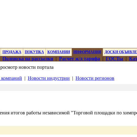
ПРОДАЖА
ПОКУПКА
КОМПАНИИ
ИНФОРМАЦИЯ
ДОСКИ ОБЪЯВЛ
|
Подписка на рассылки
|
Расчет ж/д тарифа
|
ГОСТы
|
Кат
росмотр новости портала
 компаний
|
Новости индустрии
|
Новости регионов
дения итогов работы независимой "Торговой площадки по химп