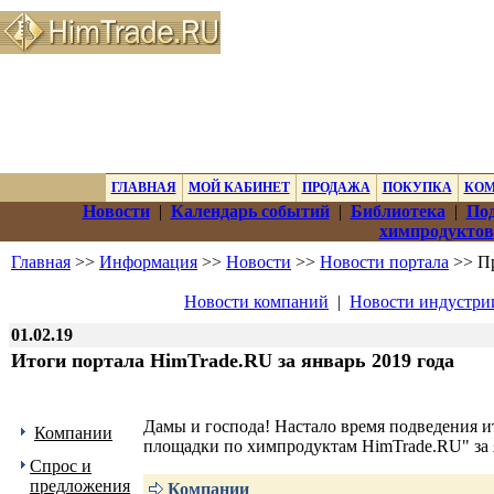
ГЛАВНАЯ
МОЙ КАБИНЕТ
ПРОДАЖА
ПОКУПКА
КО
Новости
|
Календарь событий
|
Библиотека
|
Под
химпродуктов
Главная
>>
Информация
>>
Новости
>>
Новости портала
>> Пр
Новости компаний
|
Новости индустри
01.02.19
Итоги портала HimTrade.RU за январь 2019 года
Дамы и господа! Настало время подведения 
Компании
площадки по химпродуктам HimTrade.RU" за 
Спрос и
предложения
Компании