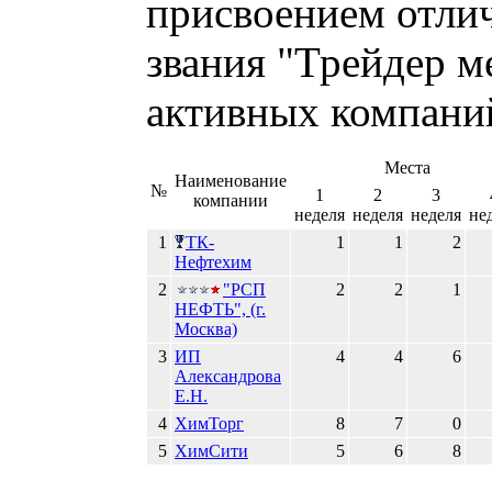
присвоением отли
звания "Трейдер м
активных компаний
Места
Наименование
№
1
2
3
компании
неделя
неделя
неделя
не
1
ТК-
1
1
2
Нефтехим
2
"РСП
2
2
1
НЕФТЬ", (г.
Москва)
3
ИП
4
4
6
Александрова
Е.Н.
4
ХимТорг
8
7
0
5
ХимСити
5
6
8