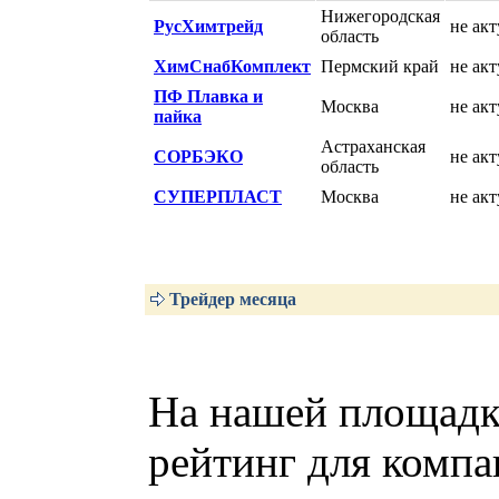
Нижегородская
РусХимтрейд
не ак
область
ХимСнабКомплект
Пермский край
не ак
ПФ Плавка и
Москва
не ак
пайка
Астраханская
СОРБЭКО
не ак
область
СУПЕРПЛАСТ
Москва
не ак
Трейдер месяца
На нашей площадк
рейтинг для компа