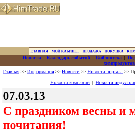
ГЛАВНАЯ
МОЙ КАБИНЕТ
ПРОДАЖА
ПОКУПКА
КО
Новости
|
Календарь событий
|
Библиотека
|
Под
химпродуктов
Главная
>>
Информация
>>
Новости
>>
Новости портала
>> Пр
Новости компаний
|
Новости индустри
07.03.13
С праздником весны и 
почитания!