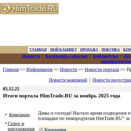
ГЛАВНАЯ
МОЙ КАБИНЕТ
ПРОДАЖА
ПОКУПКА
КО
Новости
|
Календарь событий
|
Библиотека
|
Под
химпродуктов
Главная
>>
Информация
>>
Новости
>>
Новости портала
>> Пр
Новости компаний
|
Новости индустри
05.12.25
Итоги портала HimTrade.RU за ноябрь 2025 года
Дамы и господа! Настало время подведения 
Компании
площадки по химпродуктам HimTrade.RU" за 
Спрос и
предложения
Компании