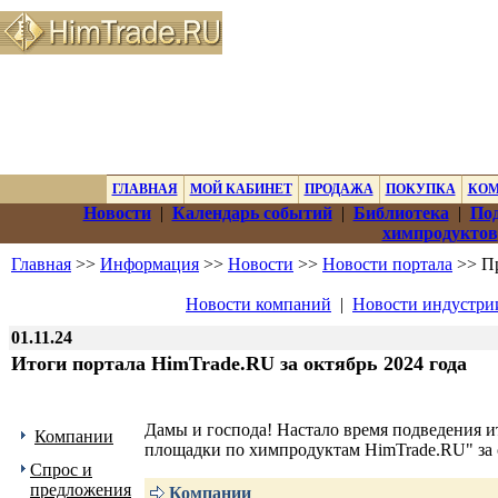
ГЛАВНАЯ
МОЙ КАБИНЕТ
ПРОДАЖА
ПОКУПКА
КО
Новости
|
Календарь событий
|
Библиотека
|
Под
химпродуктов
Главная
>>
Информация
>>
Новости
>>
Новости портала
>> Пр
Новости компаний
|
Новости индустри
01.11.24
Итоги портала HimTrade.RU за октябрь 2024 года
Дамы и господа! Настало время подведения 
Компании
площадки по химпродуктам HimTrade.RU" за 
Спрос и
предложения
Компании