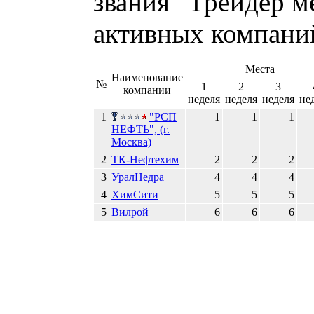
звания "Трейдер м
активных компаний
Места
Наименование
№
1
2
3
компании
неделя
неделя
неделя
не
1
"РСП
1
1
1
НЕФТЬ", (г.
Москва)
2
ТК-Нефтехим
2
2
2
3
УралНедра
4
4
4
4
ХимСити
5
5
5
5
Вилрой
6
6
6