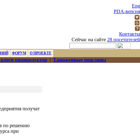
Eng
PDA-версия
Контакты
Сейчас на сайте
28 посетителей
ЕНИЙ
ФОРУМ
О ПРОЕКТЕ
алоги химпродуктов
|
Таможенные пошлины
едприятия получат
ив по решению
урса при