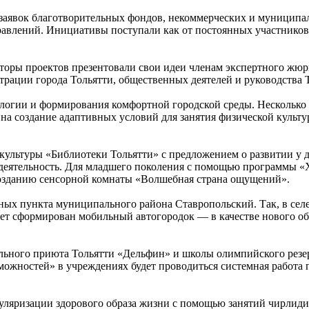
5 заявок благотворительных фондов, некоммерческих и муници
равлений. Инициативы поступали как от постоянных участников
вторы проектов презентовали свои идеи членам экспертного жю
трации города Тольятти, общественных деятелей и руководства
логии и формирования комфортной городской среды. Несколько 
на создание адаптивных условий для занятия физической культур
льтуры «Библиотеки Тольятти» с предложением о развитии у д
 деятельность. Для младшего поколения с помощью программы «
 созданию сенсорной комнаты «Волшебная страна ощущений».
нных пункта муниципального района Ставропольский. Так, в селе
удет сформирован мобильный автогородок — в качестве нового о
ьного приюта Тольятти «Дельфин» и школы олимпийского резер
ожностей» в учреждениях будет проводиться системная работа 
пуляризации здорового образа жизни с помощью занятий чирлид