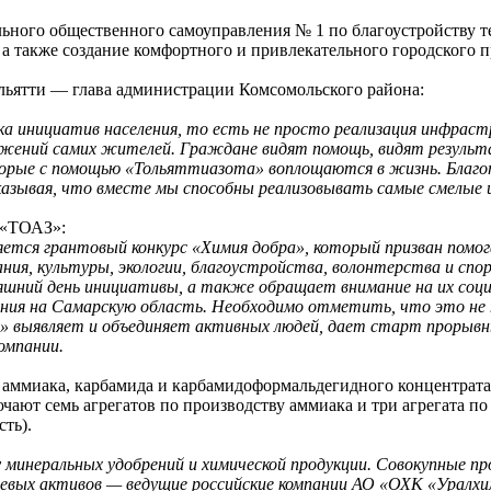
ьного общественного самоуправления № 1 по благоустройству т
 а также создание комфортного и привлекательного городского п
Тольятти — глава администрации Комсомольского района:
а инициатив населения, то есть не просто реализация инфрас
ожений самих жителей. Граждане видят помощь, видят результ
оторые с помощью «Тольяттиазота» воплощаются в жизнь. Благ
казывая, что вместе мы способны реализовывать самые смелые 
 «ТОАЗ»:
ется грантовый конкурс «Химия добра», который призван помо
ия, культуры, экологии, благоустройства, волонтерства и спо
яшний день инициативы, а также обращает внимание на их соц
ния на Самарскую область. Необходимо отметить, что это не
ра» выявляет и объединяет активных людей, дает старт прорыв
омпании.
ммиака, карбамида и карбамидоформальдегидного концентрата
ют семь агрегатов по производству аммиака и три агрегата по
ть).
у минеральных удобрений и химической продукции. Совокупные п
чевых активов — ведущие российские компании АО «ОХК «Уралх