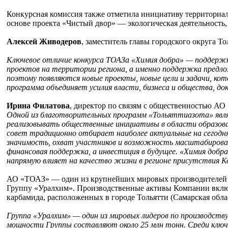
Конкурсная комиссия также отметила инициативу территориал
основе проекта «Чистый двор» — экологическая деятельность,
Алексей Живодеров
, заместитель главы городского округа 
Ключевое отличие конкурса ТОАЗа «Химия добра» — поддержк
проектов на территории региона, а именно поддержка предл
поэтому появляются новые проекты, новые цели и задачи, к
программа объединяет усилия власти, бизнеса и общества, до
Ирина Филатова
, директор по связям с общественностью АО
Одной из благотворительных программ «Тольяттиазота» явля
реализовывать общественные инициативы в области образован
совет традиционно отбирает наиболее актуальные на сегодн
значимость, охват участников и возможность масштабирова
финансовая поддержка, а инвестиция в будущее. «Химия доб
напрямую влияет на качество жизни в регионе присутствия К
АО «ТОАЗ» — один из крупнейших мировых производителей а
Группу «Уралхим». Производственные активы Компании включа
карбамида, расположенных в городе Тольятти (Самарская облас
Группа «Уралхим» — один из мировых лидеров по производств
мощности Группы составляют около 25 млн тонн. Среди клю