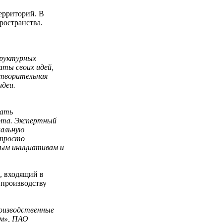
ерриторий. В
ространства.
труктурных
аты своих идей,
отворительная
идеи.
гать
рта. Экспертный
иальную
 просто
ным инициативам и
, входящий в
 производству
роизводственные
им», ПАО