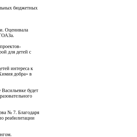
пальных бюджетных
ри. Оценивала
 ТОАЗа.
проектов-
ой для детей с
етей интереса к
Химия добра» в
 Васильевке будет
бразовательного
ва № 7. Благодаря
по реабилитации
ингом.