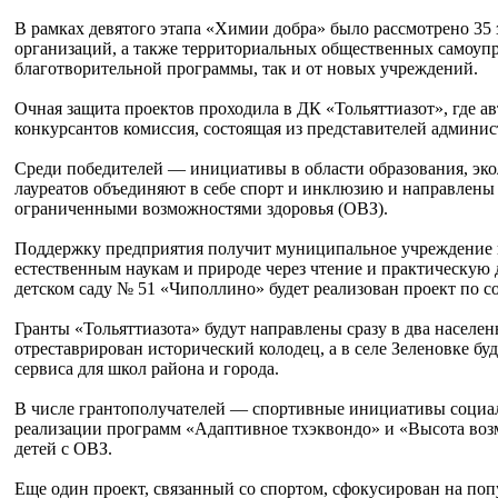
В рамках девятого этапа «Химии добра» было рассмотрено 3
организаций, а также территориальных общественных самоуп
благотворительной программы, так и от новых учреждений.
Очная защита проектов проходила в ДК «Тольяттиазот», где а
конкурсантов комиссия, состоящая из представителей админис
Среди победителей — инициативы в области образования, эко
лауреатов объединяют в себе спорт и инклюзию и направлены 
ограниченными возможностями здоровья (ОВЗ).
Поддержку предприятия получит муниципальное учреждение ку
естественным наукам и природе через чтение и практическую
детском саду № 51 «Чиполлино» будет реализован проект по
Гранты «Тольяттиазота» будут направлены сразу в два населе
отреставрирован исторический колодец, а в селе Зеленовке б
сервиса для школ района и города.
В числе грантополучателей — спортивные инициативы социал
реализации программ «Адаптивное тхэквондо» и «Высота возм
детей с ОВЗ.
Еще один проект, связанный со спортом, сфокусирован на по