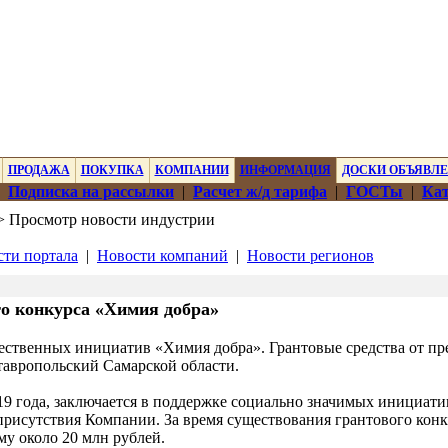
ПРОДАЖА
ПОКУПКА
КОМПАНИИ
ИНФОРМАЦИЯ
ДОСКИ ОБЪЯВЛ
|
Подписка на рассылки
|
Расчет ж/д тарифа
|
ГОСТы
|
Кат
 Просмотр новости индустрии
ти портала
|
Новости компаний
|
Новости регионов
го конкурса «Химия добра»
щественных инициатив «Химия добра». Грантовые средства от пр
тавропольский Самарской области.
19 года, заключается в поддержке социально значимых инициат
присутствия Компании. За время существования грантового конк
у около 20 млн рублей.