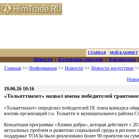
ГЛАВНАЯ
МОЙ КАБИНЕТ
Новости
|
Календарь событий
|
Библиотека
Главная
>>
Информация
>>
Новости
>>
Новости индустрии
>>
Новос
19.06.26 10:16
«Тольяттиазот» назвал имена победителей грантово
«Тольяттиазот» определил победителей IX этапа конкурса об
восемь организаций г.о. Тольятти и муниципального района С
Концепция программы «Химия добра», которая действует с 20
актуальных проблем и развитию социальной среды в регионе 
поддержке ТОАЗа было реализовано более 90 проектов на сумм