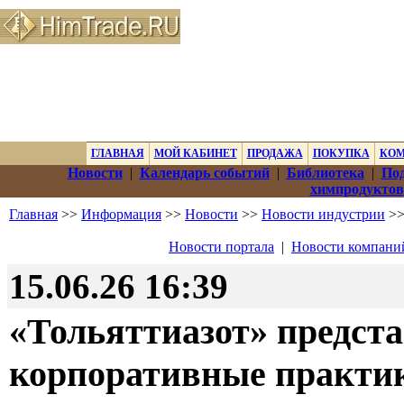
ГЛАВНАЯ
МОЙ КАБИНЕТ
ПРОДАЖА
ПОКУПКА
КО
Новости
|
Календарь событий
|
Библиотека
|
Под
химпродуктов
Главная
>>
Информация
>>
Новости
>>
Новости индустрии
>>
Новости портала
|
Новости компани
15.06.26 16:39
«Тольяттиазот» предст
корпоративные практи