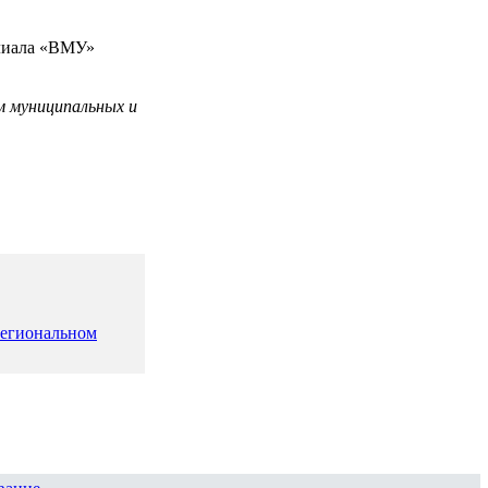
илиала «ВМУ»
м муниципальных и
региональном