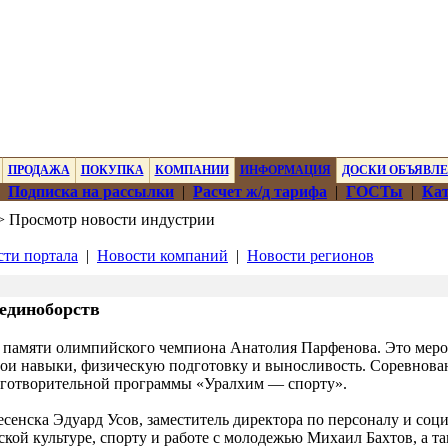
ПРОДАЖА
ПОКУПКА
КОМПАНИИ
ИНФОРМАЦИЯ
ДОСКИ ОБЪЯВЛ
|
Подписка на рассылки
|
Расчет ж/д тарифа
|
ГОСТы
|
Кат
 Просмотр новости индустрии
ти портала
|
Новости компаний
|
Новости регионов
единоборств
 памяти олимпийского чемпиона Анатолия Парфенова. Это меро
вои навыки, физическую подготовку и выносливость. Соревнов
готворительной программы «Уралхим — спорту».
сенска Эдуард Усов, заместитель директора по персоналу и соц
кой культуре, спорту и работе с молодежью Михаил Бахтов, а т