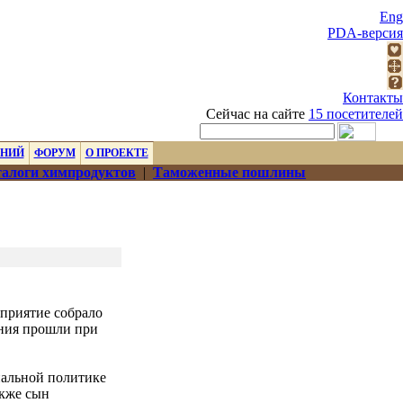
Eng
PDA-версия
Контакты
Сейчас на сайте
15 посетителей
ЕНИЙ
ФОРУМ
О ПРОЕКТЕ
алоги химпродуктов
|
Таможенные пошлины
приятие собрало
ания прошли при
иальной политике
акже сын