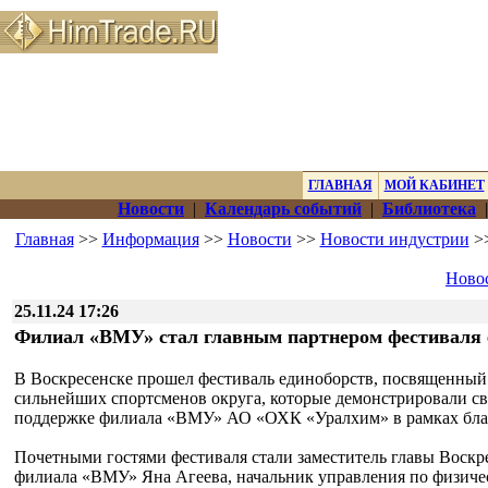
ГЛАВНАЯ
МОЙ КАБИНЕТ
Новости
|
Календарь событий
|
Библиотека
Главная
>>
Информация
>>
Новости
>>
Новости индустрии
>>
Новос
25.11.24 17:26
Филиал «ВМУ» стал главным партнером фестиваля 
В Воскресенске прошел фестиваль единоборств, посвященный
сильнейших спортсменов округа, которые демонстрировали с
поддержке филиала «ВМУ» АО «ОХК «Уралхим» в рамках бла
Почетными гостями фестиваля стали заместитель главы Воскре
филиала «ВМУ» Яна Агеева, начальник управления по физичес