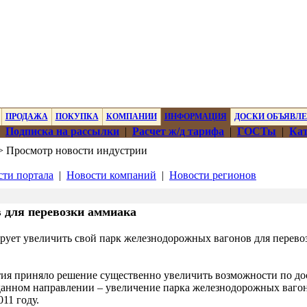
ПРОДАЖА
ПОКУПКА
КОМПАНИИ
ИНФОРМАЦИЯ
ДОСКИ ОБЪЯВЛ
|
Подписка на рассылки
|
Расчет ж/д тарифа
|
ГОСТы
|
Кат
 Просмотр новости индустрии
ти портала
|
Новости компаний
|
Новости регионов
 для перевозки аммиака
ирует увеличить свой парк железнодорожных вагонов для перево
ия приняло решение существенно увеличить возможности по до
данном направлении – увеличение парка железнодорожных вагон
11 году.