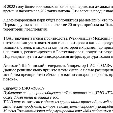
В 2022 году более 900 новых вагонов для перевозки аммиака 
времени насчитывал 702 таких вагона. Эти вагоны предназнач
Железнодорожный парк будет пополняться равномерно, что поз
Первая группа вагонов в количестве 20 штук, прибыла на Толь
территории предприятия.
ТОАЗ закупает вагоны производства Рузхиммаша (Мордовия).
изготовлении учитывается для транспортировки какого продук
толщины стенок и марки стали, из которой их делают, до при
испытания, регистрируются в Ростехнадзоре и получают разр
Подъездные пути и железнодорожная инфраструктура Тольятти
Анатолий Шаблинский, генеральный директор ПАО «ТОАЗ»: «У
Данное решение было принято в том числе, с целью расширен
хозяйства предприятия сейчас нам важно синхронизировать п
потока».
Справка о ПАО «ТОАЗ»
Публичное акционерное общество «Тольяттиазот» (ПАО «ТОАЗ
более 3 млн тонн аммиака в год.
ТОАЗ также является одним из крупнейших производителей к
химические продукты, которые пользуются спросом у потреби
Миссия Тольяттиазота сформулирована как: «Мы заботимся о 