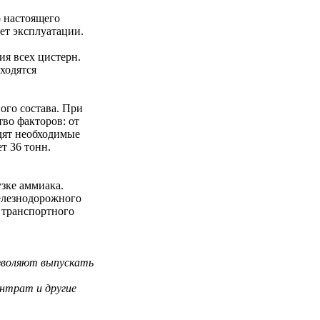
о настоящего
ет эксплуатации.
ия всех цистерн.
ходятся
ого состава. При
во факторов: от
одят необходимые
т 36 тонн.
зке аммиака.
железнодорожного
 транспортного
зволяют выпускать
нтрат и другие