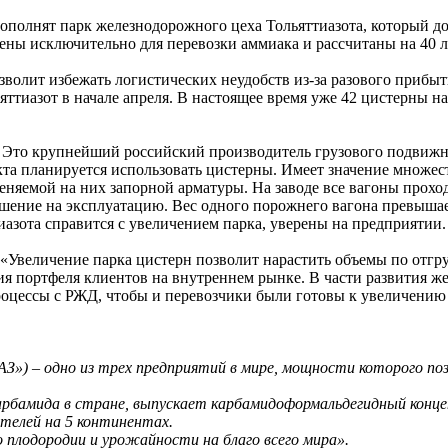
пополнят парк железнодорожного цеха Тольяттиазота, который д
ены исключительно для перевозки аммиака и рассчитаны на 40 л
волит избежать логистических неудобств из-за разового прибыт
яттиазот в начале апреля. В настоящее время уже 42 цистерны на
 Это крупнейший российский производитель грузового подвижн
та планируется использовать цистерны. Имеет значение множест
меняемой на них запорной арматуры. На заводе все вагоны прох
ешение на эксплуатацию. Вес одного порожнего вагона превышае
азота справится с увеличением парка, уверены на предприятии.
величение парка цистерн позволит нарастить объемы по отгру
ия портфеля клиентов на внутреннем рынке. В части развития 
роцессы с РЖД, чтобы и перевозчики были готовы к увеличению
») – одно из трех предприятий в мире, мощности которого по
арбамида в стране, выпускает карбамидоформальдегидный конце
телей на 5 континентах.
плодородии и урожайности на благо всего мира».