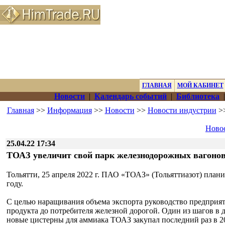
ГЛАВНАЯ
МОЙ КАБИНЕТ
Новости
|
Календарь событий
|
Библиотека
Главная
>>
Информация
>>
Новости
>>
Новости индустрии
>>
Новос
25.04.22 17:34
ТОАЗ увеличит свой парк железнодорожных вагонов
Тольятти, 25 апреля 2022 г. ПАО «ТОАЗ» (Тольяттиазот) план
году.
С целью наращивания объема экспорта руководство предприят
продукта до потребителя железной дорогой. Один из шагов в 
новые цистерны для аммиака ТОАЗ закупал последний раз в 20