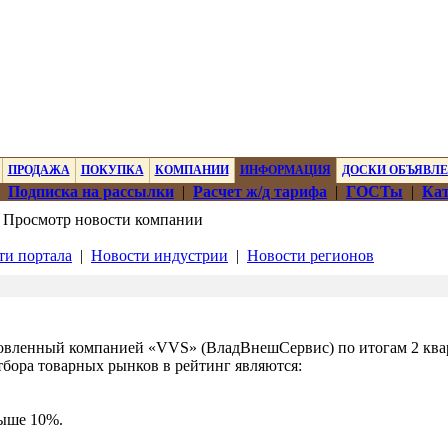
ПРОДАЖА
ПОКУПКА
КОМПАНИИ
ИНФОРМАЦИЯ
ДОСКИ ОБЪЯВЛ
|
Подписка на рассылки
|
Расчет ж/д тарифа
|
ГОСТы
|
Кат
 Просмотр новости компании
ти портала
|
Новости индустрии
|
Новости регионов
овленный компанией «VVS» (ВладВнешСервис) по итогам 2 кварт
тбора товарных рынков в рейтинг являются:
выше 10%.