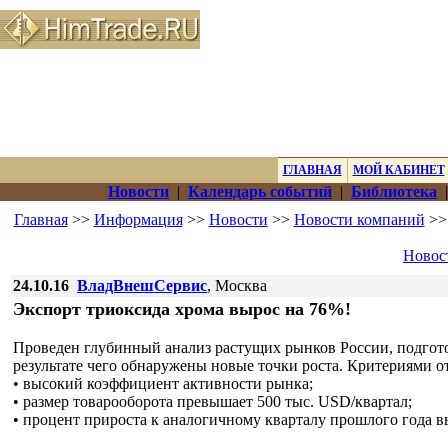
ГЛАВНАЯ
МОЙ КАБИНЕТ
Новости
|
Календарь событий
|
Библиотека
Главная
>>
Информация
>>
Новости
>>
Новости компаний
>>
Новос
24.10.16
ВладВнешСервис
, Москва
Экспорт триоксида хрома вырос на 76%!
Проведен глубинный анализ растущих рынков России, подгот
результате чего обнаружены новые точки роста. Критериями о
• высокий коэффициент активности рынка;
• размер товарооборота превышает 500 тыс. USD/квартал;
• процент прироста к аналогичному кварталу прошлого года 