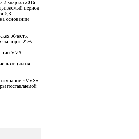
а 2 квартал 2016
атриваемый период
и 6,3.
 на основании
ская область.
в экспорте 25%.
пании VVS.
кие позиции на
й компании «VVS»
уры поставляемой