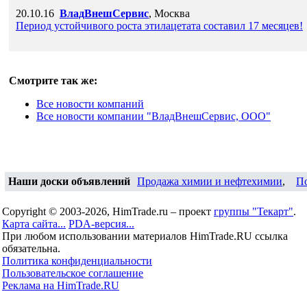
20.10.16
ВладВнешСервис
, Москва
Период устойчивого роста этилацетата составил 17 месяцев!
Смотрите так же:
Все новости компaний
Все новости компaнии "ВладВнешСервис, ООО"
Наши доски объявлений
Продажа химии и нефтехимии
,
П
Copyright © 2003-2026, HimTrade.ru – проект
группы "Текарт"
.
Карта сайта...
PDA-версия...
При любом использовании материалов HimTrade.RU ссылка
обязательна.
Политика конфиденциальности
Пользовательское соглашение
Реклама на HimTrade.RU