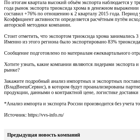
По итогам квартала высокий объём экспорта наблюдается у тр
года рынок экспорта триоксида хрома в денежном выражении с
составил +76% по отношению к 2 кварталу 2015 года. Период 
Коэффициент активности определяется расчётным путём исход
авторской методики компании.
Стоит отметить, что экспортом триоксида хрома занимались 3 
Именно из этого региона было экспортировано 83% триоксида 
Сообщение подготовлено по материалам ежеквартального отр
Хотите узнать, какие компании являются лидерами экспорта и 
рынке?
Закажите подробный анализ импортных и экспортных постав
(ВладВнешСервис), в котором будут проанализированы партн
продукции, данными о контрактной цене, логистике доставки
*Анализ импорта и экспорта России производится без учета т
Источник: https://vvs-info.ru/
Предыдущая новость компаний