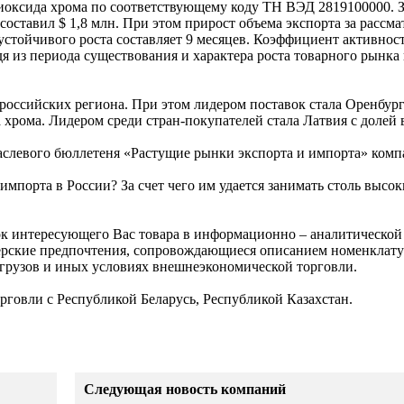
иоксида хрома по соответствующему коду ТН ВЭД 2819100000. З
оставил $ 1,8 млн. При этом прирост объема экспорта за рассм
устойчивого роста составляет 9 месяцев. Коэффициент активност
я из периода существования и характера роста товарного рынка
российских региона. При этом лидером поставок стала Оренбург
хрома. Лидером среди стран-покупателей стала Латвия с долей 
аслевого бюллетеня «Растущие рынки экспорта и импорта» ком
импорта в России? За счет чего им удается занимать столь высо
ок интересующего Вас товара в информационно – аналитическо
ерские предпочтения, сопровождающиеся описанием номенклат
 грузов и иных условиях внешнеэкономической торговли.
орговли с Республикой Беларусь, Республикой Казахстан.
Следующая новость компаний