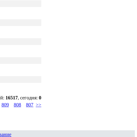
ей:
16517
, сегодня:
0
809
808
807
>>
вание