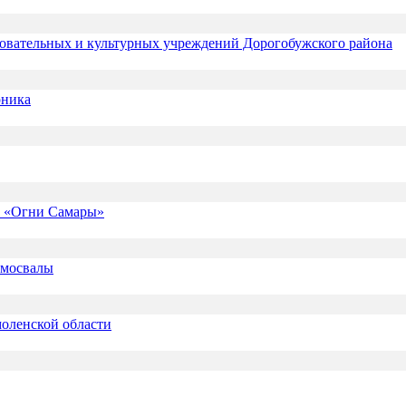
зовательных и культурных учреждений Дорогобужского района
рника
ге «Огни Самары»
амосвалы
оленской области