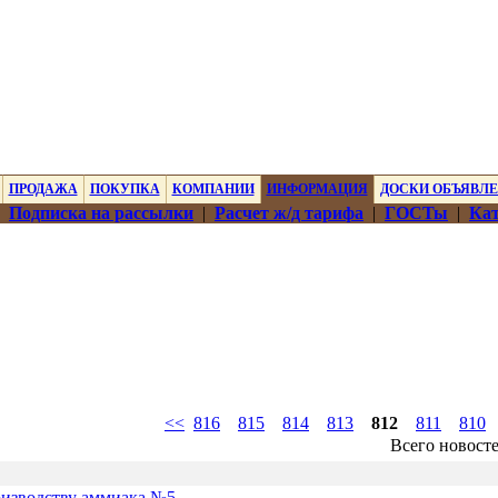
ПРОДАЖА
ПОКУПКА
КОМПАНИИ
ИНФОРМАЦИЯ
ДОСКИ ОБЪЯВЛ
|
Подписка на рассылки
|
Расчет ж/д тарифа
|
ГОСТы
|
Кат
<<
816
815
814
813
812
811
810
Всего новост
оизводству аммиака №5