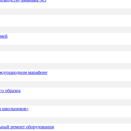
емей
еждународном марафоне
го образца
а школьников»
льный ремонт оборудования