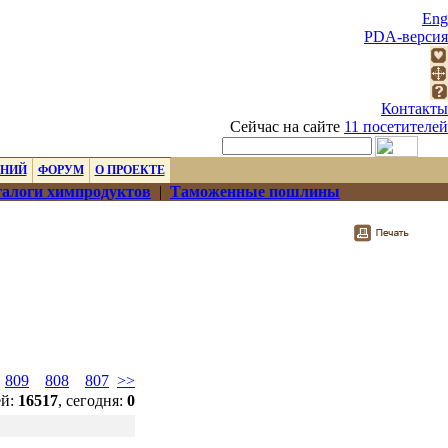
Eng
PDA-версия
Контакты
Сейчас на сайте
11 посетителей
ЕНИЙ
ФОРУМ
О ПРОЕКТЕ
алоги химпродуктов
|
Таможенные пошлины
809
808
807
>>
ей:
16517
, сегодня:
0