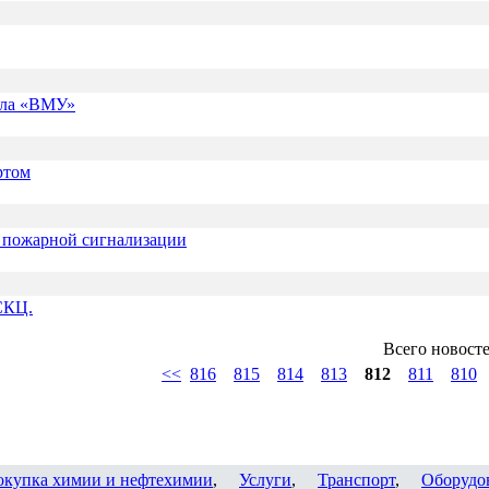
ала «ВМУ»
ртом
 пожарной сигнализации
СКЦ.
Всего новост
<<
816
815
814
813
812
811
810
окупка химии и нефтехимии
,
Услуги
,
Транспорт
,
Оборудо