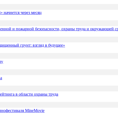
» начнется через месяц
ленной и пожарной безопасности, охраны труда и окружающей с
щищенный грунт: взгляд в будущее»
лу
ка
йтинга в области охраны труда
инофестиваля MineMovie