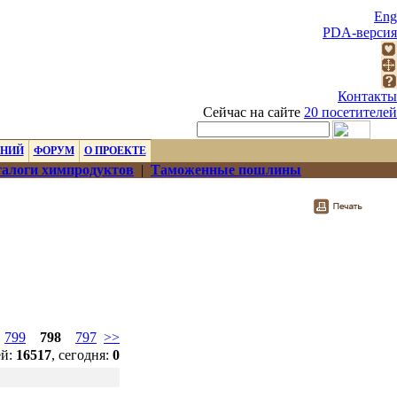
Eng
PDA-версия
Контакты
Сейчас на сайте
20 посетителей
ЕНИЙ
ФОРУМ
О ПРОЕКТЕ
алоги химпродуктов
|
Таможенные пошлины
799
798
797
>>
ей:
16517
, сегодня:
0