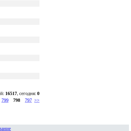
ей:
16517
, сегодня:
0
799
798
797
>>
вание