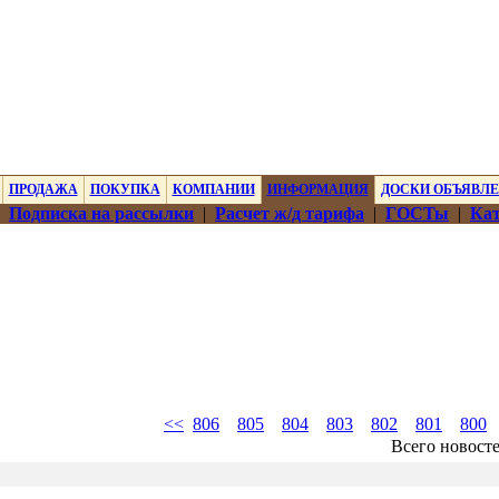
ПРОДАЖА
ПОКУПКА
КОМПАНИИ
ИНФОРМАЦИЯ
ДОСКИ ОБЪЯВЛ
|
Подписка на рассылки
|
Расчет ж/д тарифа
|
ГОСТы
|
Кат
<<
806
805
804
803
802
801
800
Всего новост