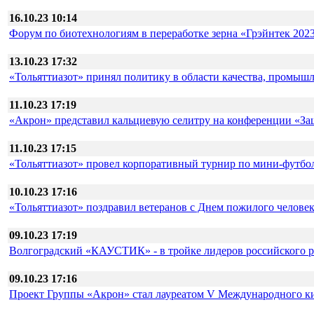
16.10.23 10:14
Форум по биотехнологиям в переработке зерна «Грэйнтек 2023
13.10.23 17:32
«Тольяттиазот» принял политику в области качества, промыш
11.10.23 17:19
«Акрон» представил кальциевую селитру на конференции «За
11.10.23 17:15
«Тольяттиазот» провел корпоративный турнир по мини-футбо
10.10.23 17:16
«Тольяттиазот» поздравил ветеранов с Днем пожилого челове
09.10.23 17:19
Волгоградский «КАУСТИК» - в тройке лидеров российского ре
09.10.23 17:16
Проект Группы «Акрон» стал лауреатом V Международного к