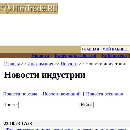
ГЛАВНАЯ
МОЙ КАБИНЕТ
Новости
|
Календарь событий
|
Библиотека
Главная
>>
Информация
>>
Новости
>> Новости индустрии
Новости индустрии
Новости портала
|
Новости компаний
|
Новости регионов
Поиск:
23.10.23 17:23
«Тольяттиазот» принял участие в экопроекте по посадке леса