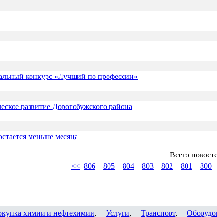
альный конкурс «Лучший по профессии»
еское развитие Дорогобужского района
остается меньше месяца
Всего новост
<<
806
805
804
803
802
801
800
окупка химии и нефтехимии
,
Услуги
,
Транспорт
,
Оборудо